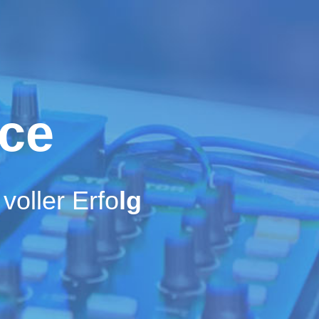
ice
voller Erfo
lg